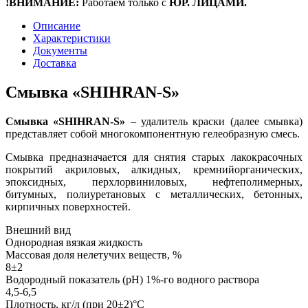
!ВНИМАНИЕ:
Работаем только с
ЮР. ЛИЦАМИ.
Описание
Характеристики
Документы
Доставка
Смывка «SHIHRAN-S»
Смывка «SHIHRAN-S»
– удалитель краски (далее смывка)
представляет собой многокомпонентную гелеобразную смесь.
Смывка предназначается для снятия старых лакокрасочных
покрытий акриловых, алкидных, кремнийорганических,
эпоксидных, перхлорвиниловых, нефтеполимерных,
битумных, полиуретановых с металлических, бетонных,
кирпичных поверхностей.
Внешний вид
Однородная вязкая жидкость
Массовая доля нелетучих веществ, %
8±2
Водородный показатель (рН) 1%-го водного раствора
4,5-6,5
Плотность, кг/л (при 20±2)°С