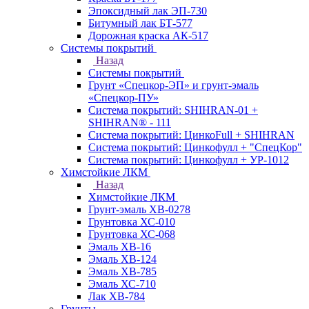
Эпоксидный лак ЭП-730
Битумный лак БТ-577
Дорожная краска АК-517
Системы покрытий
Назад
Системы покрытий
Грунт «Спецкор-ЭП» и грунт-эмаль
«Спецкор-ПУ»
Система покрытий: SHIHRAN-01 +
SHIHRAN® - 111
Система покрытий: ЦинкоFull + SHIHRAN
Система покрытий: Цинкофулл + "СпецКор"
Система покрытий: Цинкофулл + УР-1012
Химстойкие ЛКМ
Назад
Химстойкие ЛКМ
Грунт-эмаль ХВ-0278
Грунтовка ХС-010
Грунтовка ХС-068
Эмаль ХВ-16
Эмаль ХВ-124
Эмаль ХВ-785
Эмаль ХС-710
Лак ХВ-784
Грунты