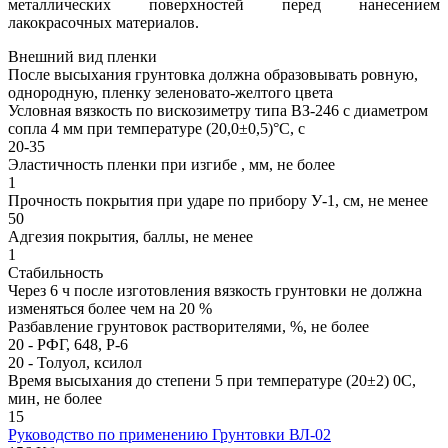
металлических поверхностей перед нанесением
лакокрасочных материалов.
Внешний вид пленки
После высыхания грунтовка должна образовывать ровную,
однородную, пленку зеленовато-желтого цвета
Условная вязкость по вискозиметру типа ВЗ-246 с диаметром
сопла 4 мм при температуре (20,0±0,5)°С, с
20-35
Эластичность пленки при изгибе , мм, не более
1
Прочность покрытия при ударе по прибору У-1, см, не менее
50
Адгезия покрытия, баллы, не менее
1
Стабильность
Через 6 ч после изготовления вязкость грунтовки не должна
изменяться более чем на 20 %
Разбавление грунтовок растворителями, %, не более
20 - PФГ, 648, Р-6
20 - Толуол, ксилол
Время высыхания до степени 5 при температуре (20±2) 0С,
мин, не более
15
Руководство по применению Грунтовки ВЛ-02