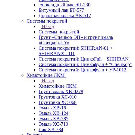
Эпоксидный лак ЭП-730
Битумный лак БТ-577
Дорожная краска АК-517
Системы покрытий
Назад
Системы покрытий
Грунт «Спецкор-ЭП» и грунт-эмаль
«Спецкор-ПУ»
Система покрытий: SHIHRAN-01 +
SHIHRAN® - 111
Система покрытий: ЦинкоFull + SHIHRAN
Система покрытий: Цинкофулл + "СпецКор"
Система покрытий: Цинкофулл + УР-1012
Химстойкие ЛКМ
Назад
Химстойкие ЛКМ
Грунт-эмаль ХВ-0278
Грунтовка ХС-010
Грунтовка ХС-068
Эмаль ХВ-16
Эмаль ХВ-124
Эмаль ХВ-785
Эмаль ХС-710
Лак ХВ-784
Грунты