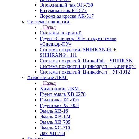
Эпоксидный лак ЭП-730
Битумный лак БТ-577
Дорожная краска АК-517
Системы покрытий
Назад
Системы покрытий
Грунт «Спецкор-ЭП» и грунт-эмаль
«Спецкор-ПУ»
Система покрытий: SHIHRAN-01 +
SHIHRAN® - 111
Система покрытий: ЦинкоFull + SHIHRAN
Система покрытий: Цинкофулл + "СпецКор"
Система покрытий: Цинкофулл + УР-1012
Химстойкие ЛКМ
Назад
Химстойкие ЛКМ
Грунт-эмаль ХВ-0278
Грунтовка ХС-010
Грунтовка ХС-068
Эмаль ХВ-16
Эмаль ХВ-124
Эмаль ХВ-785
Эмаль ХС-710
Лак ХВ-784
Грунты