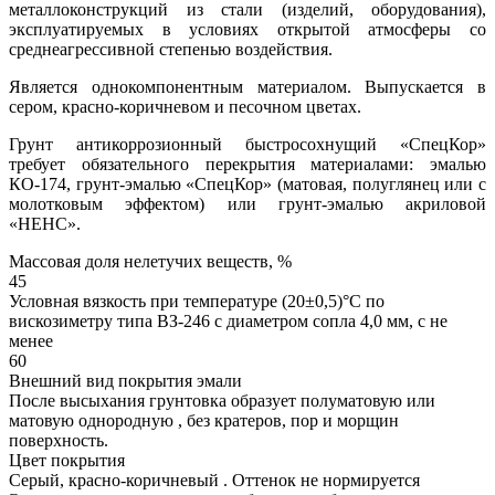
металлоконструкций из стали (изделий, оборудования),
эксплуатируемых в условиях открытой атмосферы со
среднеагрессивной степенью воздействия.
Является однокомпонентным материалом. Выпускается в
сером, красно-коричневом и песочном цветах.
Грунт антикоррозионный быстросохнущий «СпецКор»
требует обязательного перекрытия материалами: эмалью
КО-174, грунт-эмалью «СпецКор» (матовая, полуглянец или с
молотковым эффектом) или грунт-эмалью акриловой
«НЕНС».
Массовая доля нелетучих веществ, %
45
Условная вязкость при температуре (20±0,5)°С по
вискозиметру типа ВЗ-246 с диаметром сопла 4,0 мм, с не
менее
60
Внешний вид покрытия эмали
После высыхания грунтовка образует полуматовую или
матовую однородную , без кратеров, пор и морщин
поверхность.
Цвет покрытия
Серый, красно-коричневый . Оттенок не нормируется